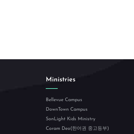
Ministries
Bellevue Campus
DownTown Campus
SonLight Kids Ministry
Coram Deo(한어권 중고등부)