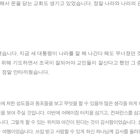
해서
문을
닫는
교회도
생기고
있었습니다
정말
나라와
나라의
.
했습니다
지금
새
대통령이
나라를
잘
해
나간다
해도
무너졌던
.
위해
기도하면서
조국이
잘되어야
교민들이
잘
산다고
했던
그
이
정말
안타까웠습니다
.
에 처한 성도들과 동포들을 보고 무엇을 할 수 있을까 많은 생각을 하게
일을 보여 주실 것입니다. 이번에 어메이징 터치을 섬기고, 컨퍼런스를 섬
니다. 그렇게 할 수 있는 위치와 여건이 된다는 것이 감사함이었습니다. 
한 여행이었습니다. 쓰임 받고 사랑할 수 있게 하신 하나님께 감사를 올려