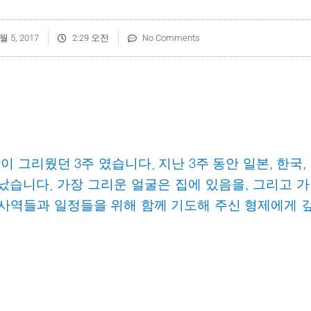
월 5, 2017
2:29 오전
No Comments
많이
그리웠던
주
였습니다
지난
주
동안
일본
한국
3
.
3
,
,
났습니다
가장
그리운
얼굴은
집에
있음을
그리고
가
.
,
사역들과
일정들을
위해
함께
기도해
주신
형제에게