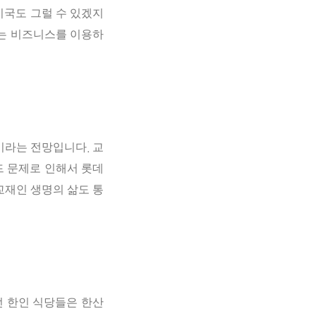
미국도
그럴
수
있겠지
는
비즈니스를
이용하
이라는
전망입니다
교
.
드
문제로
인해서
롯데
교재인
생명의
삶도
통
던
한인 식당들은
한산