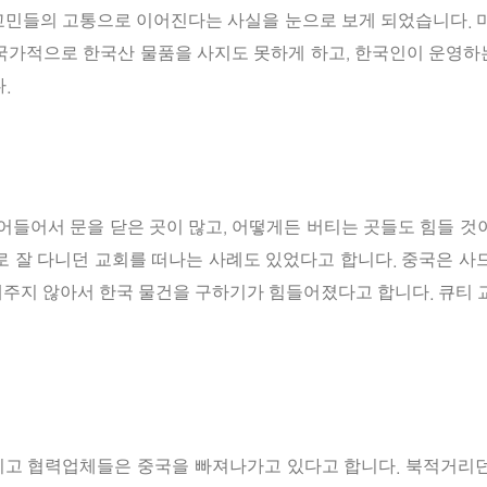
교민들의
고통으로
이어진다는
사실을
눈으로
보게
되었습니다
.
국가적으로
한국산
물품을
사지도
못하게
하고
한국인이
운영하
,
다
.
어들어서
문을
닫은
곳이
많고
어떻게든
버티는
곳들도
힘들
것
,
로
잘
다니던
교회를
떠나는
사례도
있었다고
합니다
중국은
사
.
해주지
않아서
한국
물건을
구하기가
힘들어
졌다고
합니다
큐티
.
이고
협력업체들은
중국을
빠져
나가고
있다고
합니다
북적거리
.