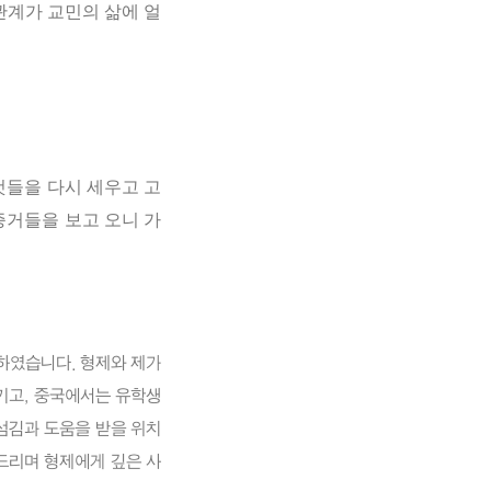
관계가
교민의
삶에
얼
것들을
다시
세우고
고
증거들을
보고
오니
가
 하였습니다. 형제와 제가
기고, 중국에서는 유학생
섬김과 도움을 받을 위치
드리며 형제에게 깊은 사