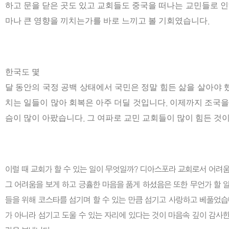
하고
문을
닫은
곳도
있고
교회들도
중국을
떠나는
교민들로
인
마나
큰
영향을
끼치는
가를
바로
느끼고
볼
기회였습니다
.
한국도
몇
달
동안의
국정
공백
상태에서
국민은
정말
힘든
삶을
살아야
치는
일들이
많아
회복은
아주
더딜
것입니다
이제까지
조국을
.
슴이
많이
아팠습니다
그
여파로
교민
교회들이
많이
힘든
것
.
이럴 때 교회가 할 수 있는 일이 무엇일까? 디아스포라 교회로서 어려움
그 어려움을 보게 하고 긍휼한 마음을 품게 하셨음은 또한 무언가 할 
들을 위해 코스타를 섬기며 할 수 있는 만큼 섬기고 사랑하고 베풀었습
가 아니라 섬기고 도울 수 있는 자리에 있다는 것이 마음속 깊이 감사