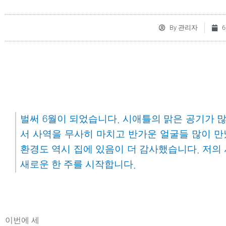
By
관리자
6
벌써
월이
되었습니다
시애틀의
맑은
공기가
6
.
서
사역을
무사히
마치고
반가운
얼굴들
많이
만
환경도
역시
집에
있음이
더
감사했습니다
저의
.
새로운
한
주를
시작합니다
.
이번에
세