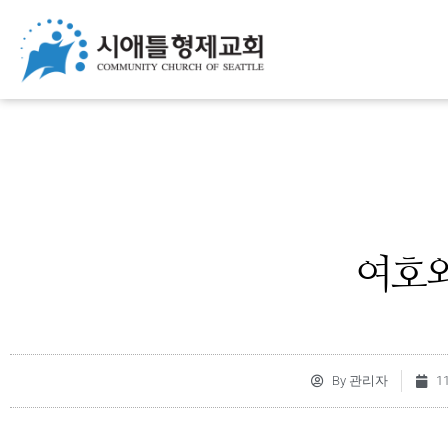
여호와
By
관리자
1