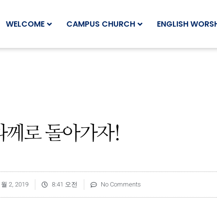
WELCOME
CAMPUS CHURCH
ENGLISH WORSH
께로 돌아가자!
1월 2, 2019
8:41 오전
No Comments