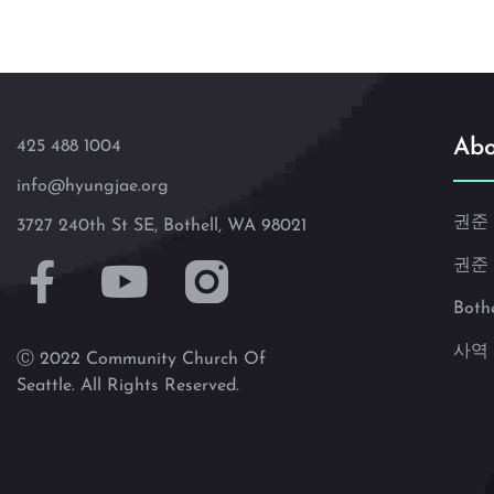
Abo
425 488 1004
info@hyungjae.org
권준
3727 240th St SE, Bothell, WA 98021
권준
Both
사역
Ⓒ 2022 Community Church Of
Seattle. All Rights Reserved.