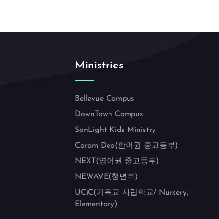
Ministries
Bellevue Campus
DownTown Campus
SonLight Kids Ministry
Coram Deo(한어권 중고등부)
NEXT(영어권 중고등부)
NEWAVE(청년부)
UCiC(기독교 사립학교/ Nursery,
Elementary)