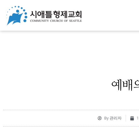
예배
By
관리자
1