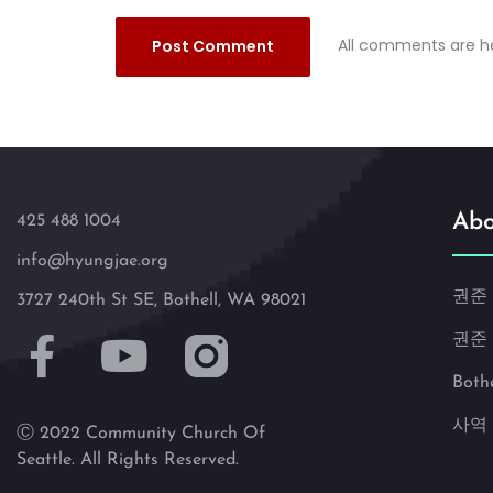
All comments are he
Abo
425 488 1004
info@hyungjae.org
권준
3727 240th St SE, Bothell, WA 98021
권준
Both
사역
Ⓒ 2022 Community Church Of
Seattle. All Rights Reserved.