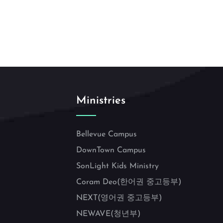
Ministries
Bellevue Campus
DownTown Campus
SonLight Kids Ministry
Coram Deo(한어권 중고등부)
NEXT(영어권 중고등부)
NEWAVE(청년부)