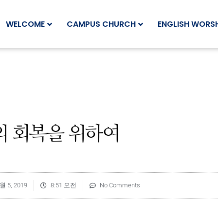
WELCOME
CAMPUS CHURCH
ENGLISH WORSH
의 회복을 위하여
월 5, 2019
8:51 오전
No Comments