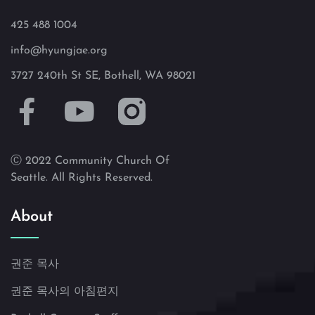
425 488 1004
info@hyungjae.org
3727 240th St SE, Bothell, WA 98021
Ⓒ 2022 Community Church Of
Seattle. All Rights Reserved.
About
권준 목사
권준 목사의 아침편지