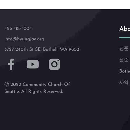
Abo
425 488 1004
info@hyungjae.org
권준
3727 240th St SE, Bothell, WA 98021
권준
Both
사역
Ⓒ 2022 Community Church Of
Seattle. All Rights Reserved.