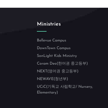
Ministries
Bellevue Campus
DownTown Campus
SonLight Kids Ministry
Coram Deo(한어권 중고등부)
NEXT(영어권 중고등부)
NEWAVE(청년부)
UCiC(기독교 사립학교/ Nursery,
Elementary)