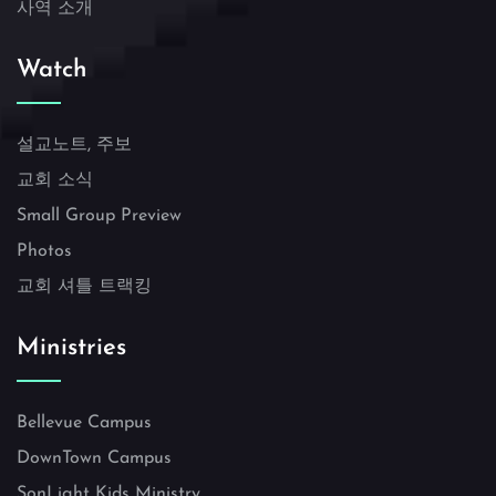
사역 소개
Watch
설교노트, 주보
교회 소식
Small Group Preview
Photos
교회 셔틀 트랙킹
Ministries
Bellevue Campus
DownTown Campus
SonLight Kids Ministry