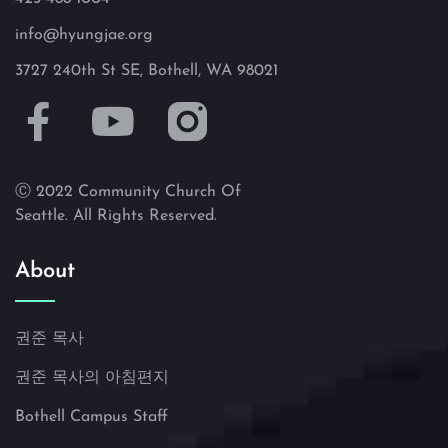
info@hyungjae.org
3727 240th St SE, Bothell, WA 98021
Ⓒ 2022 Community Church Of
Seattle. All Rights Reserved.
About
권준 목사
권준 목사의 아침편지
Bothell Campus Staff