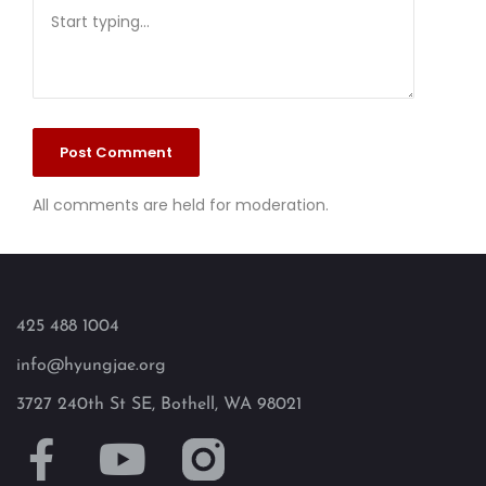
All comments are held for moderation.
425 488 1004
info@hyungjae.org
3727 240th St SE, Bothell, WA 98021