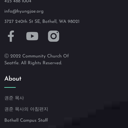
425 488 1004
info@hyungjae.org
3727 240th St SE, Bothell, WA 98021
Ⓒ 2022 Community Church Of
Seattle. All Rights Reserved.
About
권준 목사
권준 목사의 아침편지
Bothell Campus Staff