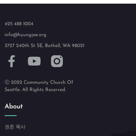
425 488 1004
info@hyungjae.org
3727 240th St SE, Bothell, WA 98021
Ⓒ 2022 Community Church Of
Seattle. All Rights Reserved.
About
권준 목사