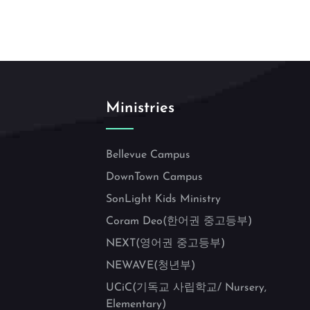
Ministries
Bellevue Campus
DownTown Campus
SonLight Kids Ministry
Coram Deo(한어권 중고등부)
NEXT(영어권 중고등부)
NEWAVE(청년부)
UCiC(기독교 사립학교/ Nursery,
Elementary)