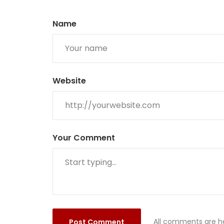
Name
Website
Your Comment
All comments are he