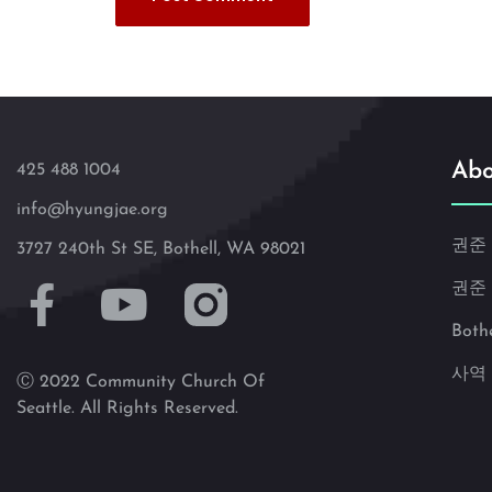
Abo
425 488 1004
info@hyungjae.org
권준
3727 240th St SE, Bothell, WA 98021
권준
Both
사역
Ⓒ 2022 Community Church Of
Seattle. All Rights Reserved.