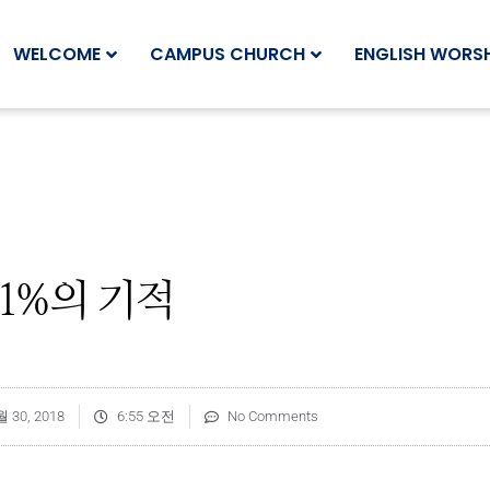
WELCOME
CAMPUS CHURCH
ENGLISH WORSH
1%의 기적
월 30, 2018
6:55 오전
No Comments