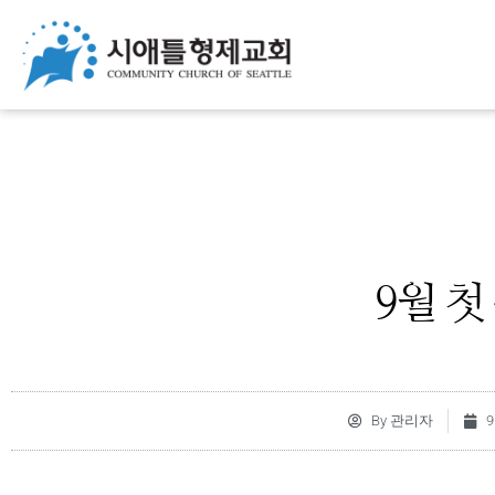
9월 첫
By
관리자
9