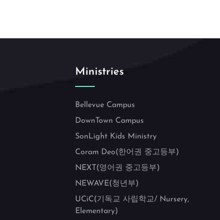
Ministries
Bellevue Campus
DownTown Campus
SonLight Kids Ministry
Coram Deo(한어권 중고등부)
NEXT(영어권 중고등부)
NEWAVE(청년부)
UCiC(기독교 사립학교/ Nursery,
Elementary)