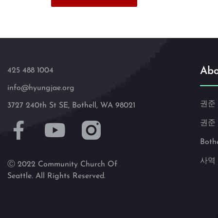
Abo
425 488 1004
info@hyungjae.org
권준
3727 240th St SE, Bothell, WA 98021
권준
Both
사역
Ⓒ 2022 Community Church Of
Seattle. All Rights Reserved.