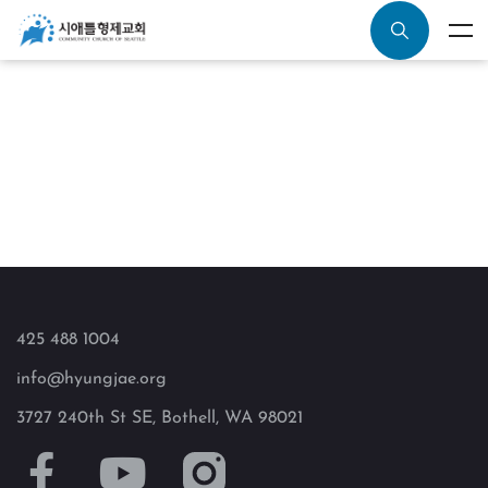
425 488 1004
info@hyungjae.org
3727 240th St SE, Bothell, WA 98021