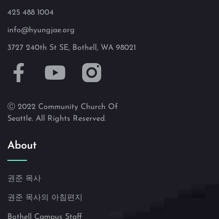
425 488 1004
info@hyungjae.org
3727 240th St SE, Bothell, WA 98021
Ⓒ 2022 Community Church Of
Seattle. All Rights Reserved.
About
권준 목사
권준 목사의 아침편지
Bothell Campus Staff