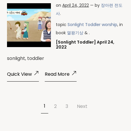
on
April 24, 2022
— by
장아련 전도
사
.
topic
Sonlight Toddler worship
, in
book
열왕기상
& .
[Sonlight Toddler] April 24,
2022
sonlight, toddler
Quick View
Read More
1
2
3
Next