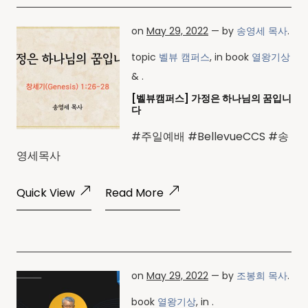
on
May 29, 2022
— by
송영세 목사
.
topic
벨뷰 캠퍼스
, in book
열왕기상
& .
[벨뷰캠퍼스] 가정은 하나님의 꿈입니
다
#주일예배 #BellevueCCS #송
영세목사
Quick View
Read More
on
May 29, 2022
— by
조봉희 목사
.
book
열왕기상
, in .