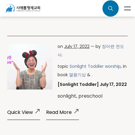
on
July 17, 2022
— by
장아련 전도
사
.
topic
Sonlight Toddler worship
, in
book
열왕기상
& .
[Sonlight Toddler] July 17, 2022
sonlight, preschool
Quick View
Read More