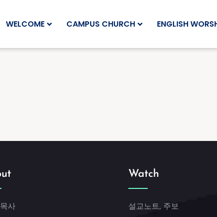
WELCOME
CAMPUS CHURCH
ENGLISH WORSH
ut
Watch
 목사
설교노트, 주보