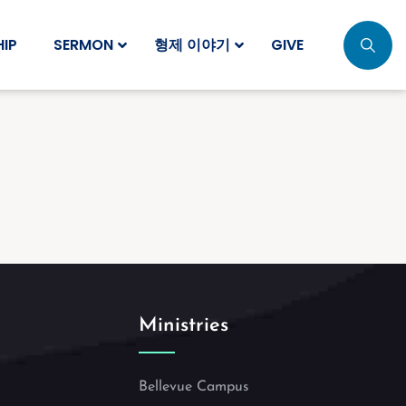
IP
SERMON
형제 이야기
GIVE
Ministries
Bellevue Campus