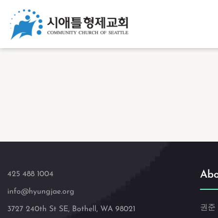
Abo
425 488 1004
info@hyungjae.org
권준
3727 240th St SE, Bothell, WA 98021