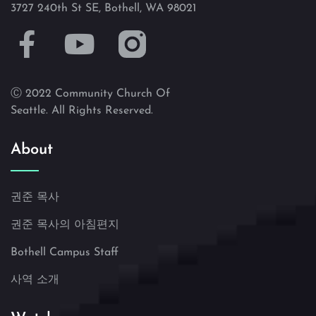
3727 240th St SE, Bothell, WA 98021
Ⓒ 2022 Community Church Of
Seattle. All Rights Reserved.
About
권준 목사
권준 목사의 아침편지
Bothell Campus Staff
사역 소개