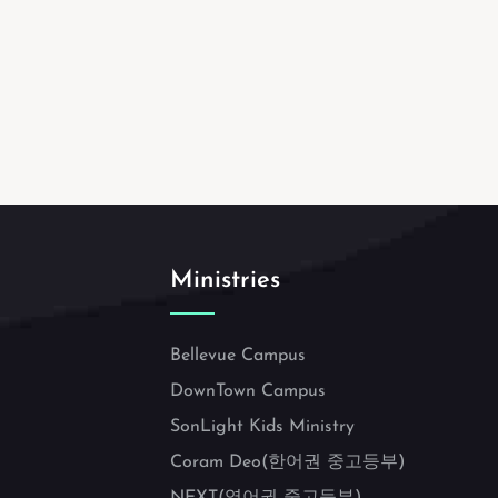
Ministries
Bellevue Campus
DownTown Campus
SonLight Kids Ministry
Coram Deo(한어권 중고등부)