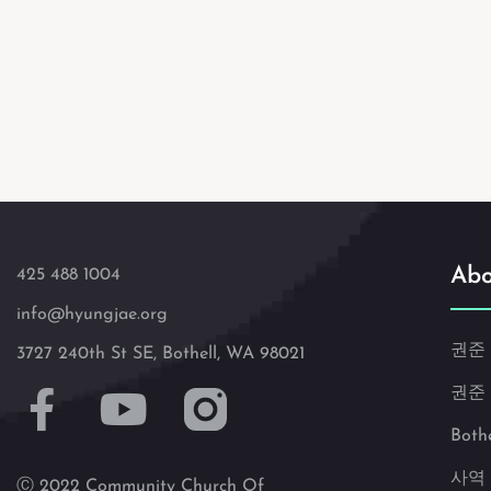
Abo
425 488 1004
info@hyungjae.org
권준
3727 240th St SE, Bothell, WA 98021
권준
Both
사역
Ⓒ 2022 Community Church Of