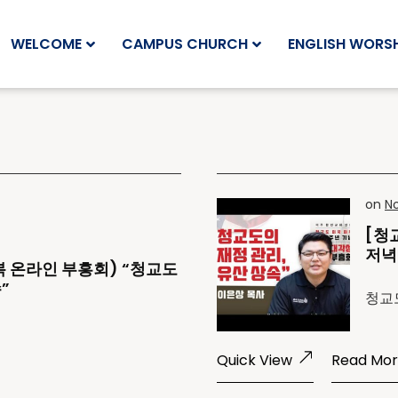
WELCOME
CAMPUS CHURCH
ENGLISH WORSH
on
N
[청
저녁
복 온라인 부흥회) “청교도
”
청교
Quick View
Read Mo