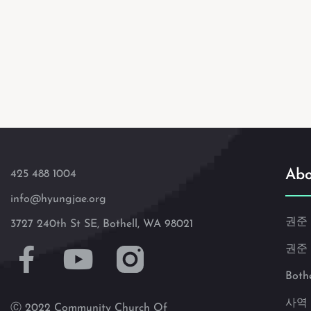
Abo
425 488 1004
info@hyungjae.org
권준
3727 240th St SE, Bothell, WA 98021
권준
Both
사역
Ⓒ 2022 Community Church Of