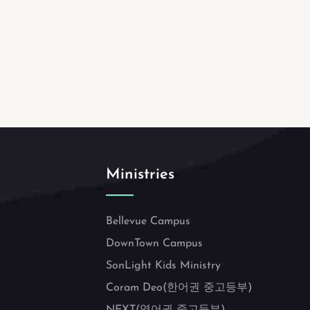
Ministries
Bellevue Campus
DownTown Campus
SonLight Kids Ministry
Coram Deo(한어권 중고등부)