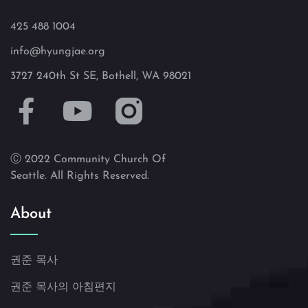
425 488 1004
info@hyungjae.org
3727 240th St SE, Bothell, WA 98021
Ⓒ 2022 Community Church Of
Seattle. All Rights Reserved.
About
권준 목사
권준 목사의 아침편지