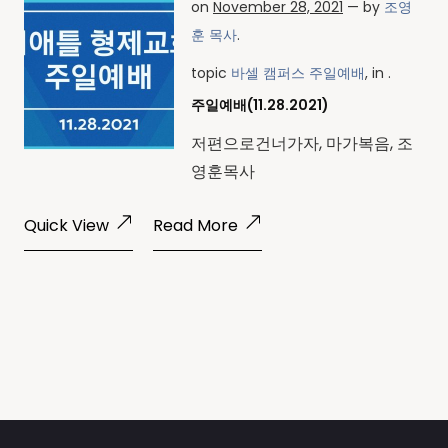
on
November 28, 2021
— by
조영
훈 목사
.
topic
바셀 캠퍼스 주일예배
, in .
주일예배(11.28.2021)
저편으로건너가자, 마가복음, 조
영훈목사
Quick View
Read More