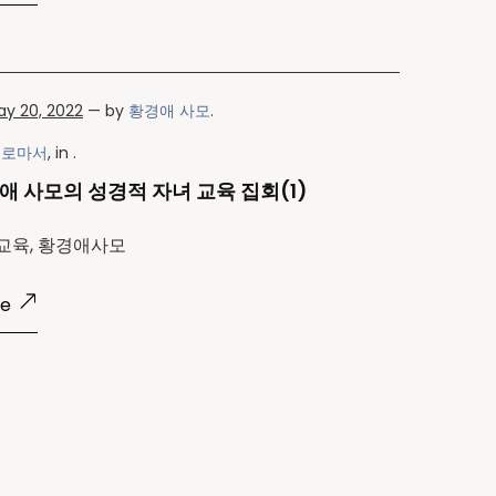
y 20, 2022
— by
황경애 사모
.
k
로마서
, in .
애 사모의 성경적 자녀 교육 집회(1)
교육, 황경애사모
re