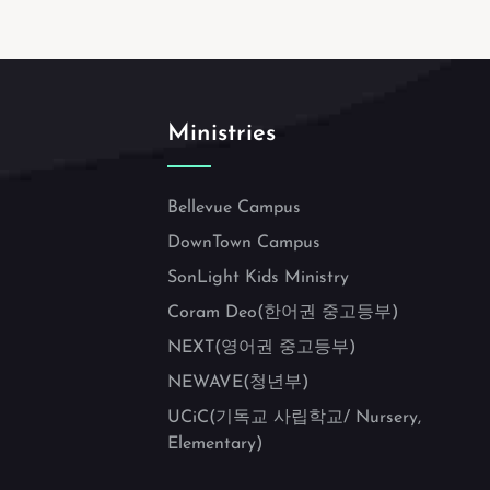
Ministries
Bellevue Campus
DownTown Campus
SonLight Kids Ministry
Coram Deo(한어권 중고등부)
NEXT(영어권 중고등부)
NEWAVE(청년부)
UCiC(기독교 사립학교/ Nursery,
Elementary)