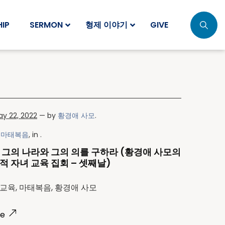
IP
SERMON
형제 이야기
GIVE
y 22, 2022
— by
황경애 사모
.
k
마태복음
, in .
 그의 나라와 그의 의를 구하라 (황경애 사모의
적 자녀 교육 집회 – 셋째날)
교육, 마태복음, 황경애 사모
re