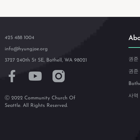
Abo
425 488 1004
info@hyungjae.org
권준
3727 240th St SE, Bothell, WA 98021
권준
Both
사역
Ⓒ 2022 Community Church Of
Seattle. All Rights Reserved.