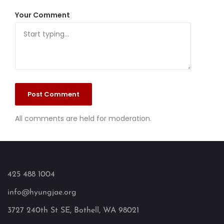
Your Comment
All comments are held for moderation.
425 488 1004
info@hyungjae.org
3727 240th St SE, Bothell, WA 98021