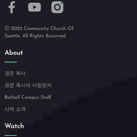
Ⓒ 2022 Community Church Of
Seattle. All Rights Reserved.
About
권준 목사
권준 목사의 아침편지
Bothell Campus Staff
사역 소개
Watch