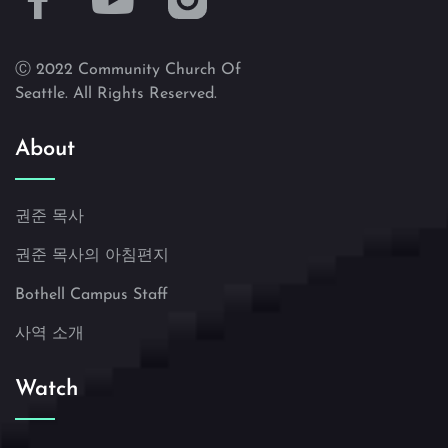
Ⓒ 2022 Community Church Of
Seattle. All Rights Reserved.
About
권준 목사
권준 목사의 아침편지
Bothell Campus Staff
사역 소개
Watch