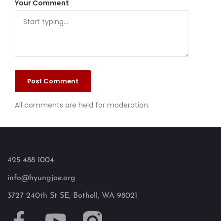
Your Comment
All comments are held for moderation.
425 488 1004
info@hyungjae.org
3727 240th St SE, Bothell, WA 98021