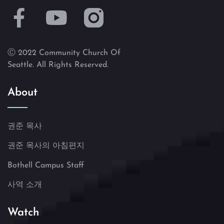
Ⓒ 2022 Community Church Of
Seattle. All Rights Reserved.
About
권준 목사
권준 목사의 아침편지
Bothell Campus Staff
사역 소개
Watch