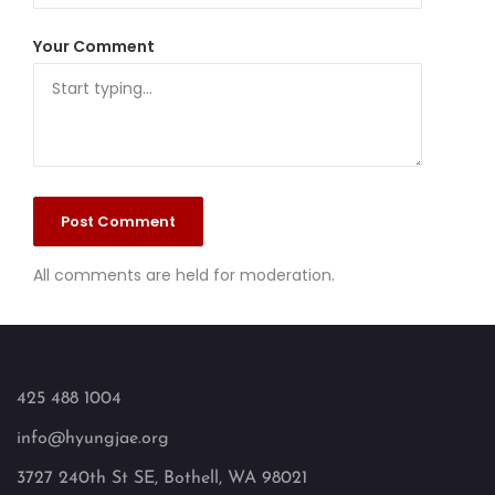
Your Comment
All comments are held for moderation.
425 488 1004
info@hyungjae.org
3727 240th St SE, Bothell, WA 98021