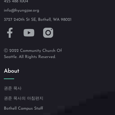
425 488 1004
info@hyungjae.org
3727 240th St SE, Bothell, WA 98021
Ⓒ 2022 Community Church Of
Seattle. All Rights Reserved.
About
권준 목사
권준 목사의 아침편지
Bothell Campus Staff