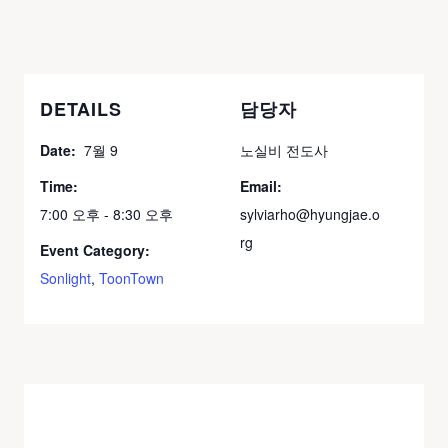
DETAILS
담당자
Date:
7월 9
노실비 전도사
Time:
Email:
7:00 오후 - 8:30 오후
sylviarho@hyungjae.o
rg
Event Category:
Sonlight
,
ToonTown