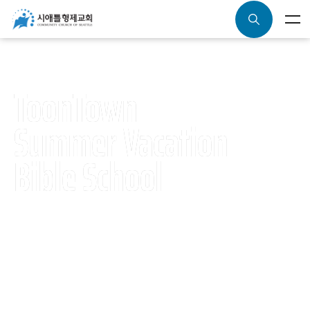
ToonTown
Summer Vacation
Bible School
Registration