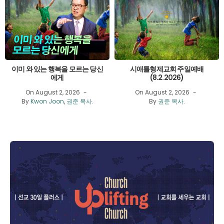
이미 와 있는 행복을 모르는 당신
시애틀형제교회 주일예배
에게
(8.2.2026)
On August 2, 2026
On August 2, 2026
By
Kwon Joon
,
권준 목사
.
By
권준 목사
.