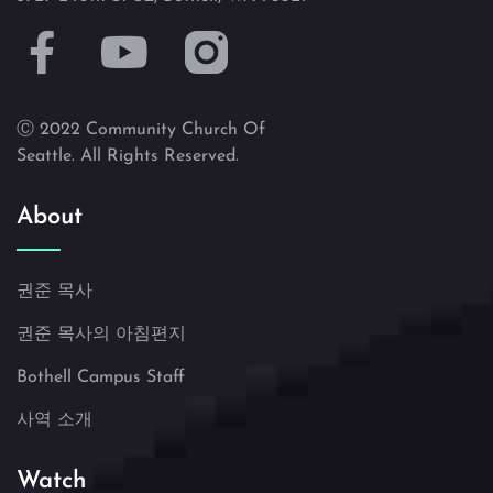
Ⓒ 2022 Community Church Of
Seattle. All Rights Reserved.
About
권준 목사
권준 목사의 아침편지
Bothell Campus Staff
사역 소개
Watch