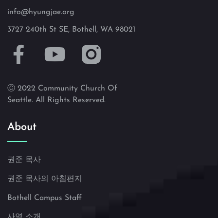
info@hyungjae.org
3727 240th St SE, Bothell, WA 98021
Ⓒ 2022 Community Church Of
Seattle. All Rights Reserved.
About
권준 목사
권준 목사의 아침편지
Bothell Campus Staff
사역 소개