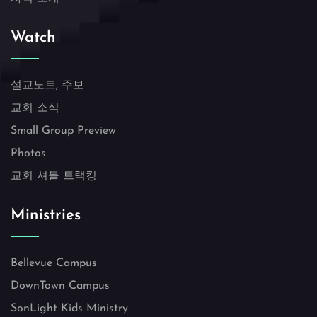
Watch
설교노트, 주보
교회 소식
Small Group Preview
Photos
교회 셔틀 트랙킹
Ministries
Bellevue Campus
DownTown Campus
SonLight Kids Ministry