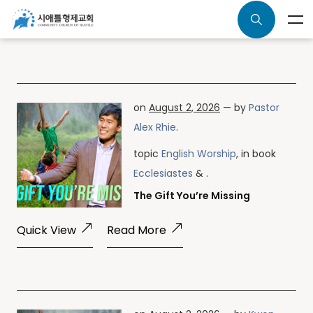
on
August 2, 2026
— by
Pastor
Alex Rhie
.
topic
English Worship
, in book
Ecclesiastes
& .
The Gift You’re Missing
Quick View
Read More