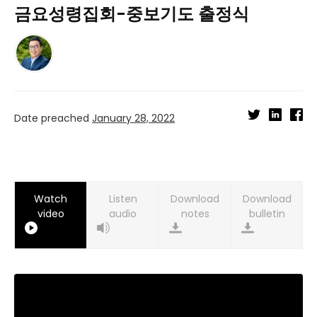
금요성령집회-중보기도 출정식
Date preached
January 28, 2022
Watch
Listen
Download
Download
video
audio
notes
bulletin