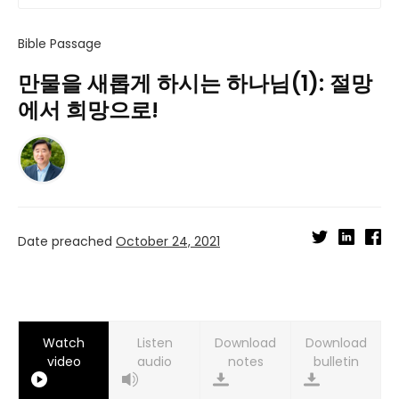
Bible Passage
만물을 새롭게 하시는 하나님(1): 절망
에서 희망으로!
Date preached
October 24, 2021
Watch
Listen
Download
Download
video
audio
notes
bulletin