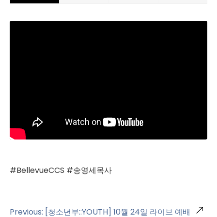
#BellevueCCS #송영세목사
Previous: [청소년부::YOUTH] 10월 24일 라이브 예배