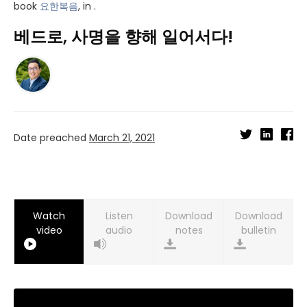
book
요한복음
, in .
베드로, 사명을 향해 일어서다!
Date preached
March 21, 2021
Watch
Listen
Download
Download
video
audio
notes
bulletin