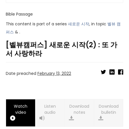
Bible Passage
This content is part of a series
새로운 시작
, in topic
벨뷰 캠
퍼스
& .
[벨뷰캠퍼스] 새로운 시작(2) : 또 가
서 사랑하라
Date preached
February 13, 2022
Watch
Listen
Download
Download
video
audio
notes
bulletin