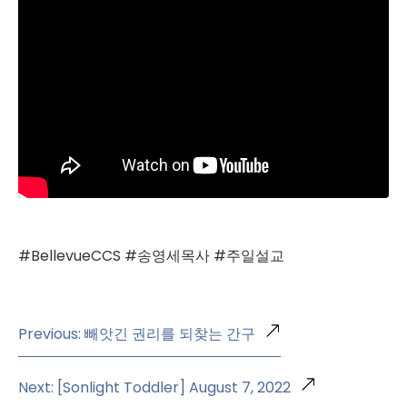
#BellevueCCS #송영세목사 #주일설교
Previous: 빼앗긴 권리를 되찾는 간구
Next: [Sonlight Toddler] August 7, 2022