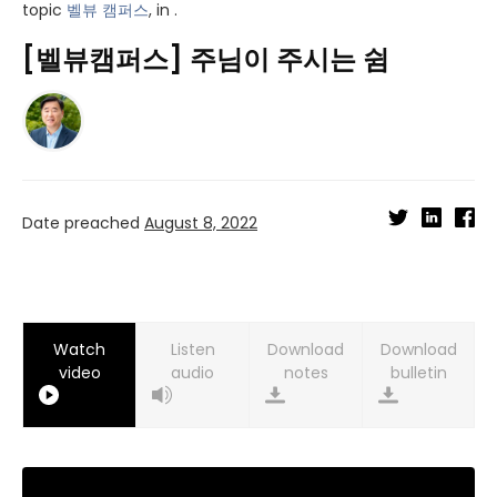
topic
벨뷰 캠퍼스
, in .
[벨뷰캠퍼스] 주님이 주시는 쉼
Date preached
August 8, 2022
Watch
Listen
Download
Download
video
audio
notes
bulletin