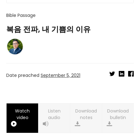
Bible Passage
복음 전파, 내 기쁨의 이유
Date preached
September 5, 2021
Watch
Listen
Download
Download
video
audio
notes
bulletin