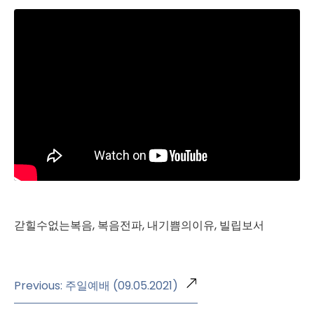
갇힐수없는복음, 복음전파, 내기쁨의이유, 빌립보서
Previous: 주일예배 (09.05.2021)