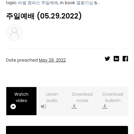
topic
바셀 캠퍼스 주일예배
, in book
열왕기상
& .
주일예배 (05.29.2022)
Date preached
May 29, 2022
Watch
Listen
Download
Download
video
audio
notes
bulletin