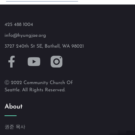
425 488 1004
info@hyungjae.org
3727 240th St SE, Bothell, WA 98021
Ⓒ 2022 Community Church Of
Seattle. All Rights Reserved.
About
권준 목사