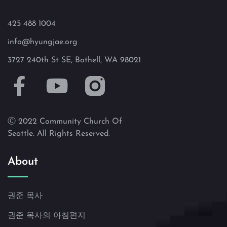
425 488 1004
info@hyungjae.org
3727 240th St SE, Bothell, WA 98021
Ⓒ 2022 Community Church Of
Seattle. All Rights Reserved.
About
권준 목사
권준 목사의 아침편지