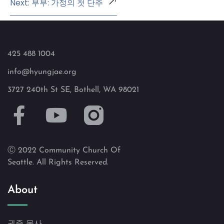
Next: 부부: 가정의 첫 단추
425 488 1004
info@hyungjae.org
3727 240th St SE, Bothell, WA 98021
Ⓒ 2022 Community Church Of
Seattle. All Rights Reserved.
About
권준 목사