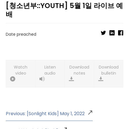
[청소년부::YOUTH] 5월 1일 라이브 예
배
Date preached
Watch
Listen
Download
Download
video
audio
notes
bulletin
Previous: [Sonlight Kids] May 1, 2022