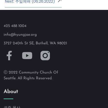
Next: 주일예배 (06.26.2022)
425 488 1004
info@hyungjae.org
3727 240th St SE, Bothell, WA 98021
Ⓒ 2022 Community Church Of
Seattle. All Rights Reserved.
About
권준 목사