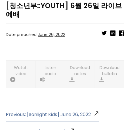
[청소년부::YOUTH] 6월 26일 라이브
예배
Date preached
June 26, 2022
Watch
Listen
Download
Download
video
audio
notes
bulletin
Previous: [Sonlight Kids] June 26, 2022