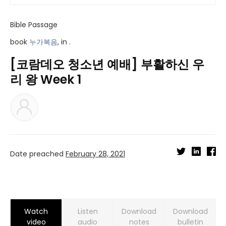
Bible Passage
book
누가복음
, in .
[코람데오 청소년 예배] 부활하신 우
리 왕 Week 1
Date preached
February 28, 2021
Watch
Listen
Download
Download
video
audio
notes
bulletin