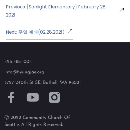
Previous: [Sonlight Elementary] February 28,
2021
Next: 주일 예배(02.28.2021)
425 488 1004
info@hyungjae.org
3727 240th St SE, Bothell, WA 98021
Ⓒ 2022 Community Church Of
Seattle. All Rights Reserved.