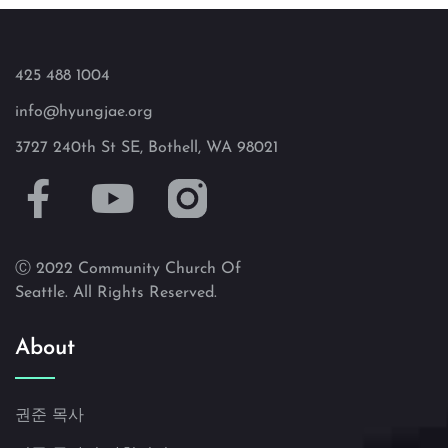
425 488 1004
info@hyungjae.org
3727 240th St SE, Bothell, WA 98021
Ⓒ 2022 Community Church Of
Seattle. All Rights Reserved.
About
권준 목사