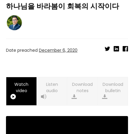
하나님을 바라봄이 회복의 시작이다
Date preached
December 6, 2020
Watch
Listen
Download
Download
video
audio
notes
bulletin