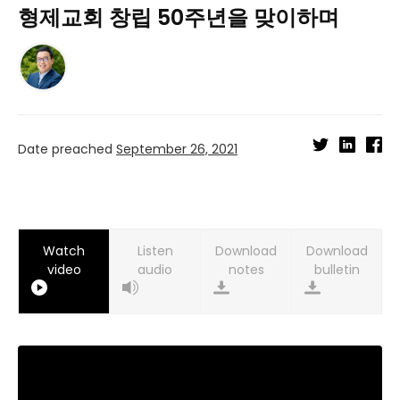
형제교회 창립 50주년을 맞이하며
Date preached
September 26, 2021
Watch
Listen
Download
Download
video
audio
notes
bulletin