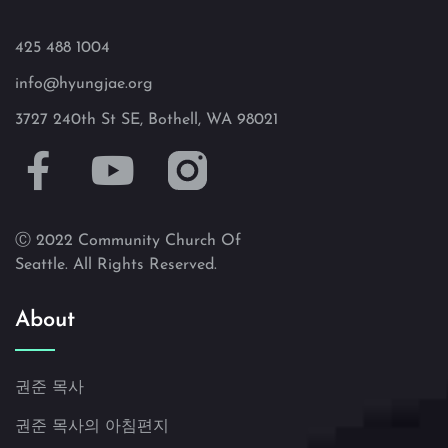
425 488 1004
info@hyungjae.org
3727 240th St SE, Bothell, WA 98021
Ⓒ 2022 Community Church Of
Seattle. All Rights Reserved.
About
권준 목사
권준 목사의 아침편지