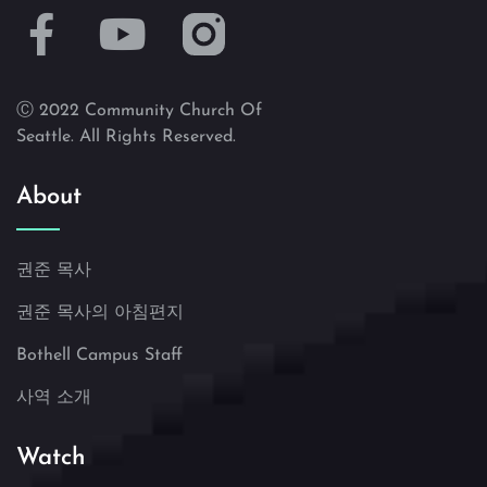
Ⓒ 2022 Community Church Of
Seattle. All Rights Reserved.
About
권준 목사
권준 목사의 아침편지
Bothell Campus Staff
사역 소개
Watch