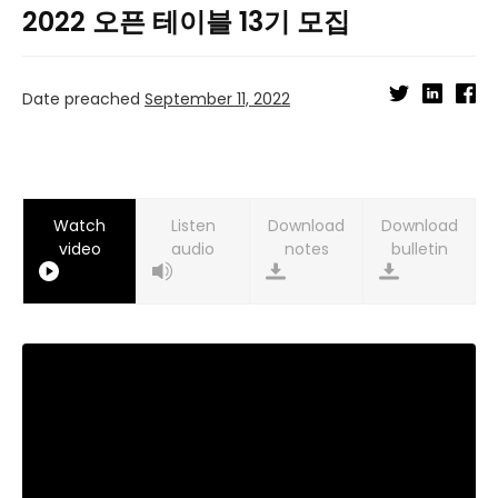
2022 오픈 테이블 13기 모집
Date preached
September 11, 2022
Watch
Listen
Download
Download
video
audio
notes
bulletin