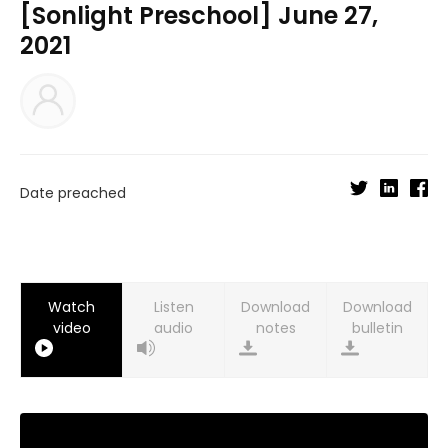
[Sonlight Preschool] June 27,
2021
Date preached
Watch
Listen
Download
Download
video
audio
notes
bulletin