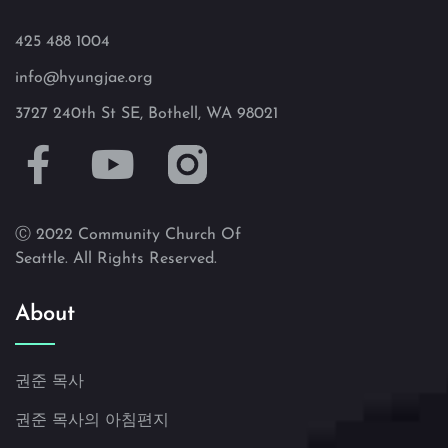
425 488 1004
info@hyungjae.org
3727 240th St SE, Bothell, WA 98021
Ⓒ 2022 Community Church Of
Seattle. All Rights Reserved.
About
권준 목사
권준 목사의 아침편지