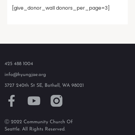
[give_donor_wall donors_per_page=3]
425 488 1004
info@hyungjae.org
3727 240th St SE, Bothell, WA 98021
Ⓒ 2022 Community Church Of
Seattle. All Rights Reserved.